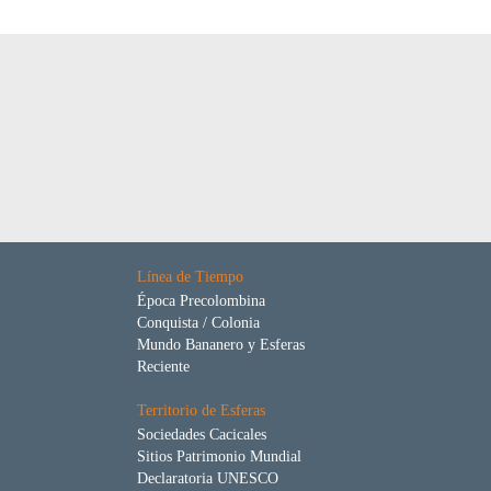
Línea de Tiempo
Época Precolombina
Conquista / Colonia
Mundo Bananero y Esferas
Reciente
Territorio de Esferas
Sociedades Cacicales
Sitios Patrimonio Mundial
Declaratoria UNESCO