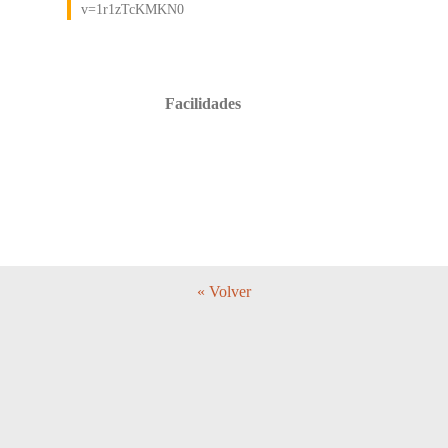
v=1r1zTcKMKN0
Facilidades
« Volver