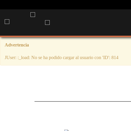
Advertencia
JUser: :_load: No se ha podido cargar al usuario con 'ID': 814