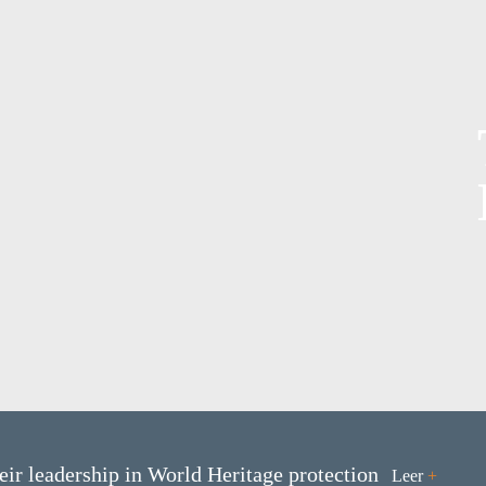
eir leadership in World Heritage protection
Leer
+