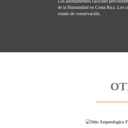
Los asentamientos cacicales precolombi
de la Humanidad en Costa Rica. Los cua
estado de conservación.
OT