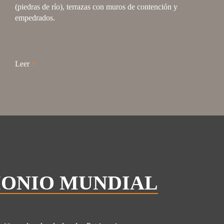
(piedras de río), terrazas con muros de contención y
empedrados.
Leer
+
MONIO MUNDIAL