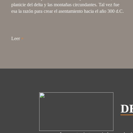
planicie del delta y las montañas circundantes. Tal vez fue
esa la razón para crear el asentamiento hacia el año 300 d.C.
Leer
+
D