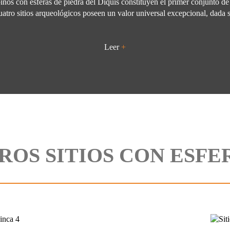
nos con esferas de piedra del Diquís constituyen el primer conjunto de 
tro sitios arqueológicos poseen un valor universal excepcional, dada s
Leer
+
ROS SITIOS CON ESFE