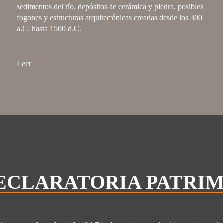
sedimentos del río, depósitos de cerámica y piedra, posibles
fogones y estructuras arquitectónicas creadas desde los 300
a.C. hasta 1500 d.C.
Leer
+
ECLARATORIA PATRI