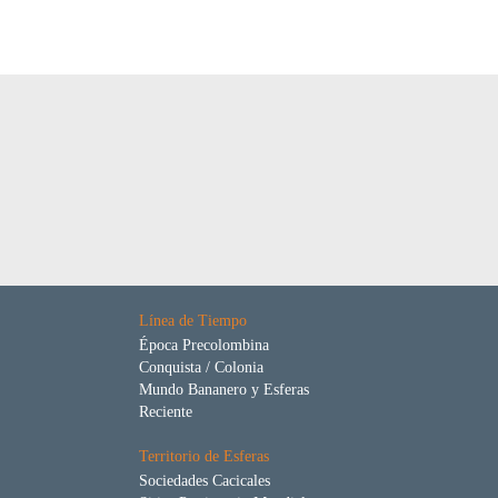
Línea de Tiempo
Época Precolombina
Conquista / Colonia
Mundo Bananero y Esferas
Reciente
Territorio de Esferas
Sociedades Cacicales